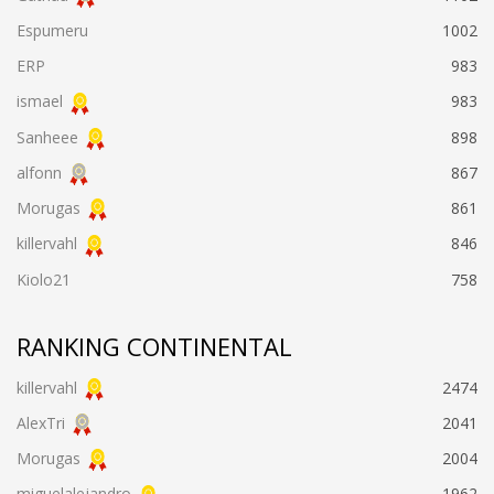
Espumeru
1002
ERP
983
ismael
983
Sanheee
898
alfonn
867
Morugas
861
killervahl
846
Kiolo21
758
RANKING CONTINENTAL
killervahl
2474
AlexTri
2041
Morugas
2004
miguelalejandro
1962