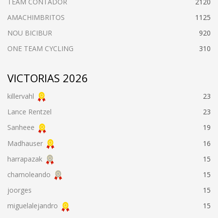
TEAM CONTADOR
2120
AMACHIMBRITOS
1125
NOU BICIBUR
920
ONE TEAM CYCLING
310
VICTORIAS 2026
killervahl
23
Lance Rentzel
23
Sanheee
19
Madhauser
16
harrapazak
15
chamoleando
15
joorges
15
miguelalejandro
15