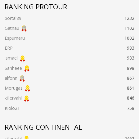
RANKING PROTOUR
portal89
1232
Gatnau
1102
Espumeru
1002
ERP
983
ismael
983
Sanheee
898
alfonn
867
Morugas
861
killervahl
846
Kiolo21
758
RANKING CONTINENTAL
killervahl
2462