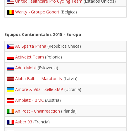
UnitedHealthcare Pro Cycling Team
(Estados Unidos)
Wanty - Groupe Gobert
(Belgica)
Equipos Continentales 2015 - Europa
AC Sparta Praha
(Republica Checa)
ActiveJet Team
(Polonia)
Adria Mobil
(Eslovenia)
Alpha Baltic - Maratoni.lv
(Latvia)
Amore & Vita - Selle SMP
(Ucrania)
Amplatz - BMC
(Austria)
An Post - Chainreaction
(Irlanda)
Auber 93
(Francia)