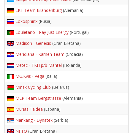
LKT Team Brandenburg
(Alemania)
Lokosphinx
(Rusia)
Louletano - Ray Just Energy
(Portugal)
Madison - Genesis
(Gran Bretaña)
Meridiana - Kamen Team
(Croacia)
Metec - TKH p/b Mantel
(Holanda)
MG.Kvis - Vega
(Italia)
Minsk Cycling Club
(Belarus)
MLP Team Bergstrasse
(Alemania)
Murias Taldea
(España)
Nankang - Dynatek
(Serbia)
NFTO
(Gran Bretaña)