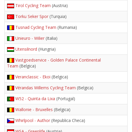
Tirol Cycling Team
(Austria)
Torku Seker Spor
(Turquia)
Tusnad Cycling Team
(Rumania)
Unieuro - Wilier
(Italia)
Utensilnord
(Hungria)
Vastgoedservice - Golden Palace Continental
Team
(Belgica)
Veranclassic - Ekoi
(Belgica)
Vérandas Willems Cycling Team
(Belgica)
W52 - Quinta da Lixa
(Portugal)
Wallonie - Bruxelles
(Belgica)
Whirlpool - Author
(Republica Checa)
WSA - Greenlife
(Austria)