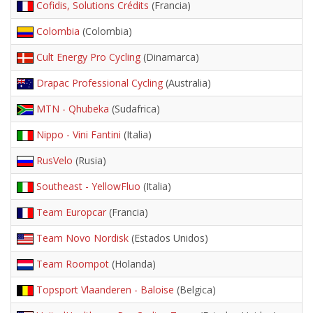
Cofidis, Solutions Crédits
(Francia)
Colombia
(Colombia)
Cult Energy Pro Cycling
(Dinamarca)
Drapac Professional Cycling
(Australia)
MTN - Qhubeka
(Sudafrica)
Nippo - Vini Fantini
(Italia)
RusVelo
(Rusia)
Southeast - YellowFluo
(Italia)
Team Europcar
(Francia)
Team Novo Nordisk
(Estados Unidos)
Team Roompot
(Holanda)
Topsport Vlaanderen - Baloise
(Belgica)