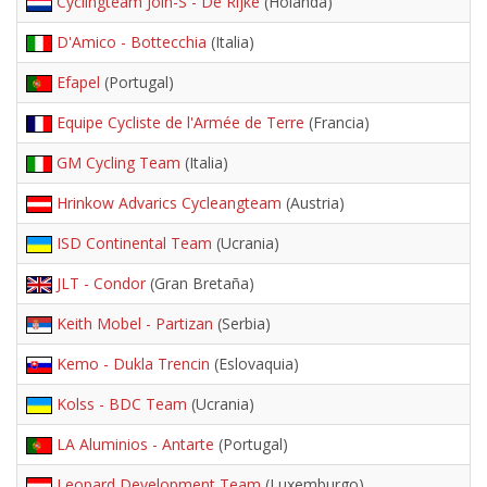
Cyclingteam Join-S - De Rijke
(Holanda)
D'Amico - Bottecchia
(Italia)
Efapel
(Portugal)
Equipe Cycliste de l'Armée de Terre
(Francia)
GM Cycling Team
(Italia)
Hrinkow Advarics Cycleangteam
(Austria)
ISD Continental Team
(Ucrania)
JLT - Condor
(Gran Bretaña)
Keith Mobel - Partizan
(Serbia)
Kemo - Dukla Trencin
(Eslovaquia)
Kolss - BDC Team
(Ucrania)
LA Aluminios - Antarte
(Portugal)
Leopard Development Team
(Luxemburgo)