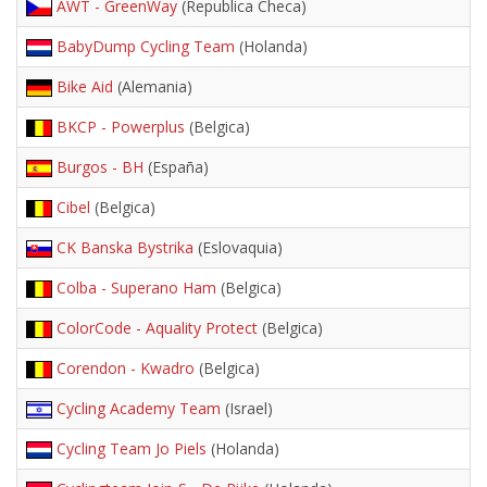
AWT - GreenWay
(Republica Checa)
BabyDump Cycling Team
(Holanda)
Bike Aid
(Alemania)
BKCP - Powerplus
(Belgica)
Burgos - BH
(España)
Cibel
(Belgica)
CK Banska Bystrika
(Eslovaquia)
Colba - Superano Ham
(Belgica)
ColorCode - Aquality Protect
(Belgica)
Corendon - Kwadro
(Belgica)
Cycling Academy Team
(Israel)
Cycling Team Jo Piels
(Holanda)