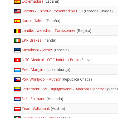
Extremadura
(España)
Garmin - Chipotle Presented by H30
(Estados Unidos)
Karpin Galicia
(España)
Landbouwkrediet - Tonissteiner
(Belgica)
LPR Brakes
(Irlanda)
Mitsubishi - Jartazi
(Estonia)
NGC Medical - OTC Indutria Porte
(Suiza)
Preti Mangimi
(Luxemburgo)
PSK Whirlpool - Author
(Republica Checa)
Serramenti PVC Diquigiovanni - Androni Giocattoli
(Venez
Skil - Shimano
(Holanda)
Team Volksbank
(Austria)