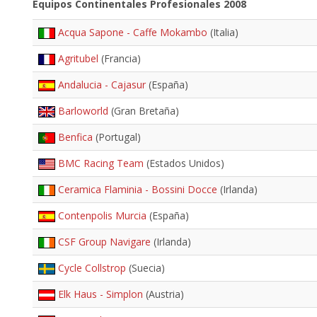
Equipos Continentales Profesionales 2008
Acqua Sapone - Caffe Mokambo
(Italia)
Agritubel
(Francia)
Andalucia - Cajasur
(España)
Barloworld
(Gran Bretaña)
Benfica
(Portugal)
BMC Racing Team
(Estados Unidos)
Ceramica Flaminia - Bossini Docce
(Irlanda)
Contenpolis Murcia
(España)
CSF Group Navigare
(Irlanda)
Cycle Collstrop
(Suecia)
Elk Haus - Simplon
(Austria)