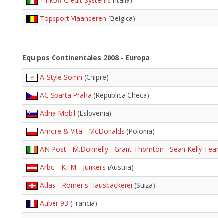
Tinkoff Credit Systems
(Italia)
Topsport Vlaanderen
(Belgica)
Equipos Continentales 2008 - Europa
A-Style Somn
(Chipre)
AC Sparta Praha
(Republica Checa)
Adria Mobil
(Eslovenia)
Amore & Vita - McDonalds
(Polonia)
AN Post - M.Donnelly - Grant Thornton - Sean Kelly Te
Arbo - KTM - Junkers
(Austria)
Atlas - Romer's Hausbäckerei
(Suiza)
Auber 93
(Francia)