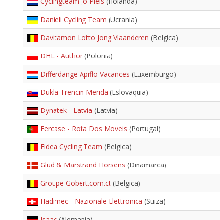
Cyclingteam Jo Piels
(Holanda)
Danieli Cycling Team
(Ucrania)
Davitamon Lotto Jong Vlaanderen
(Belgica)
DHL - Author
(Polonia)
Differdange Apiflo Vacances
(Luxemburgo)
Dukla Trencin Merida
(Eslovaquia)
Dynatek - Latvia
(Latvia)
Fercase - Rota Dos Moveis
(Portugal)
Fidea Cycling Team
(Belgica)
Glud & Marstrand Horsens
(Dinamarca)
Groupe Gobert.com.ct
(Belgica)
Hadimec - Nazionale Elettronica
(Suiza)
Isaac
(Alemania)