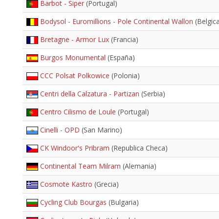
Barbot - Siper
(Portugal)
Bodysol - Euromillions - Pole Continental Wallon
(Belgic
Bretagne - Armor Lux
(Francia)
Burgos Monumental
(España)
CCC Polsat Polkowice
(Polonia)
Centri della Calzatura - Partizan
(Serbia)
Centro Cilismo de Loule
(Portugal)
Cinelli - OPD
(San Marino)
CK Windoor's Pribram
(Republica Checa)
Continental Team Milram
(Alemania)
Cosmote Kastro
(Grecia)
Cycling Club Bourgas
(Bulgaria)