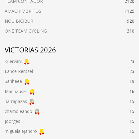
TEAM CONTADOR
2120
AMACHIMBRITOS
1125
NOU BICIBUR
920
ONE TEAM CYCLING
310
VICTORIAS 2026
killervahl
23
Lance Rentzel
23
Sanheee
19
Madhauser
16
harrapazak
15
chamoleando
15
joorges
15
miguelalejandro
15