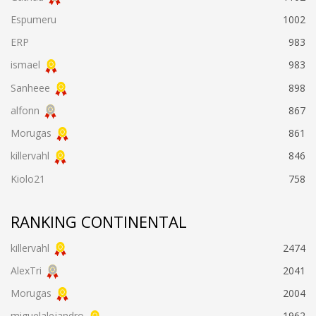
Espumeru
1002
ERP
983
ismael
983
Sanheee
898
alfonn
867
Morugas
861
killervahl
846
Kiolo21
758
RANKING CONTINENTAL
killervahl
2474
AlexTri
2041
Morugas
2004
miguelalejandro
1962