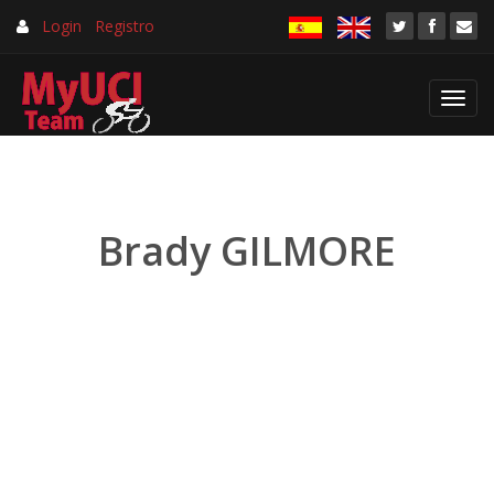
Login
Registro
Toggl
navig
Brady GILMORE