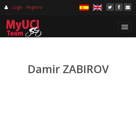
Login
Registro
Toggl
navig
Damir ZABIROV