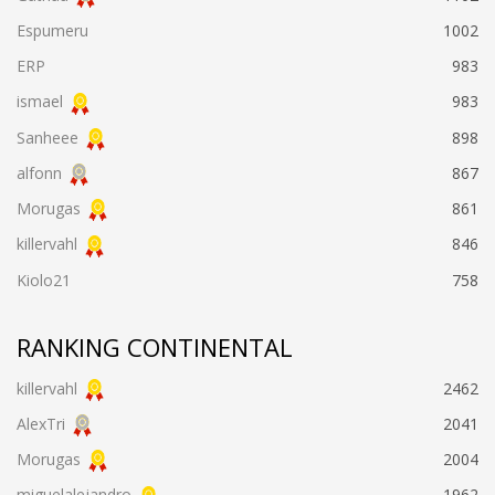
Espumeru
1002
ERP
983
ismael
983
Sanheee
898
alfonn
867
Morugas
861
killervahl
846
Kiolo21
758
RANKING CONTINENTAL
killervahl
2462
AlexTri
2041
Morugas
2004
miguelalejandro
1962