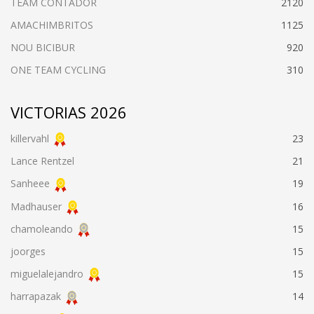
TEAM CONTADOR
2120
AMACHIMBRITOS
1125
NOU BICIBUR
920
ONE TEAM CYCLING
310
VICTORIAS 2026
killervahl
23
Lance Rentzel
21
Sanheee
19
Madhauser
16
chamoleando
15
joorges
15
miguelalejandro
15
harrapazak
14