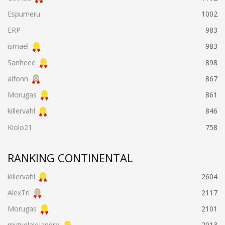
Espumeru
1002
ERP
983
ismael
983
Sanheee
898
alfonn
867
Morugas
861
killervahl
846
Kiolo21
758
RANKING CONTINENTAL
killervahl
2604
AlexTri
2117
Morugas
2101
miguelalejandro
2013