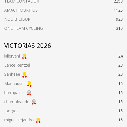
TEAM CONTADOR
2250
AMACHIMBRITOS
1125
NOU BICIBUR
920
ONE TEAM CYCLING
310
VICTORIAS 2026
killervahl
24
Lance Rentzel
23
Sanheee
20
Madhauser
16
harrapazak
15
chamoleando
15
joorges
15
miguelalejandro
15