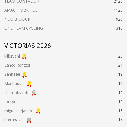
TEAM CONTADOR
2120
AMACHIMBRITOS
1125
NOU BICIBUR
920
ONE TEAM CYCLING
310
VICTORIAS 2026
killervahl
23
Lance Rentzel
21
Sanheee
19
Madhauser
16
chamoleando
15
joorges
15
miguelalejandro
15
harrapazak
14