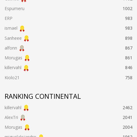
Espumeru
1002
ERP
983
ismael
983
Sanheee
898
alfonn
867
Morugas
861
killervahl
846
Kiolo21
758
RANKING CONTINENTAL
killervahl
2462
AlexTri
2041
Morugas
2004
miguelalejandro
1962