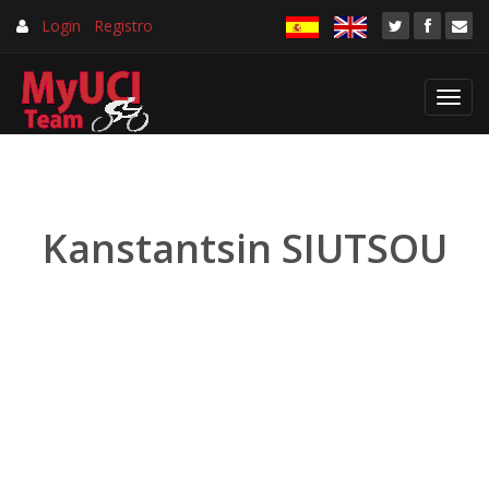
Login
Registro
Toggl
navig
Kanstantsin SIUTSOU