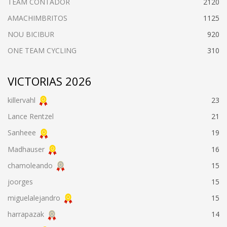
TEAM CONTADOR
2120
AMACHIMBRITOS
1125
NOU BICIBUR
920
ONE TEAM CYCLING
310
VICTORIAS 2026
killervahl
23
Lance Rentzel
21
Sanheee
19
Madhauser
16
chamoleando
15
joorges
15
miguelalejandro
15
harrapazak
14