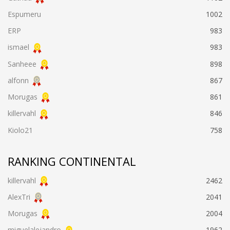
Espumeru
1002
ERP
983
ismael
983
Sanheee
898
alfonn
867
Morugas
861
killervahl
846
Kiolo21
758
RANKING CONTINENTAL
killervahl
2462
AlexTri
2041
Morugas
2004
miguelalejandro
1962