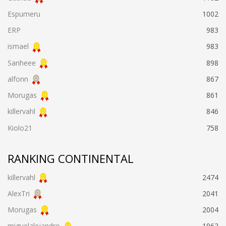
Espumeru
1002
ERP
983
ismael
983
Sanheee
898
alfonn
867
Morugas
861
killervahl
846
Kiolo21
758
RANKING CONTINENTAL
killervahl
2474
AlexTri
2041
Morugas
2004
miguelalejandro
1962