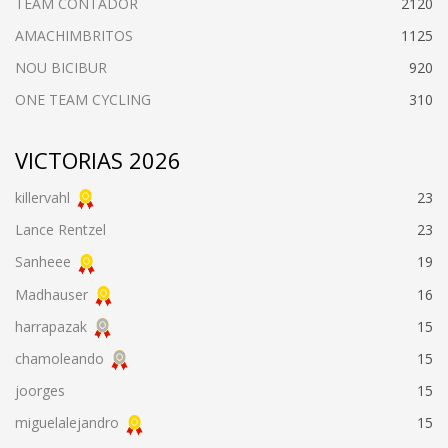
TEAM CONTADOR
2120
AMACHIMBRITOS
1125
NOU BICIBUR
920
ONE TEAM CYCLING
310
VICTORIAS 2026
killervahl
23
Lance Rentzel
23
Sanheee
19
Madhauser
16
harrapazak
15
chamoleando
15
joorges
15
miguelalejandro
15