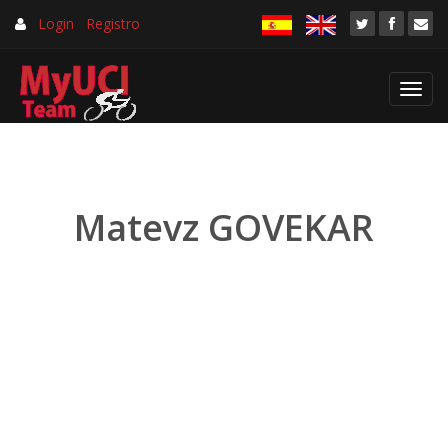
Login
Registro
Toggl
navig
Matevz GOVEKAR