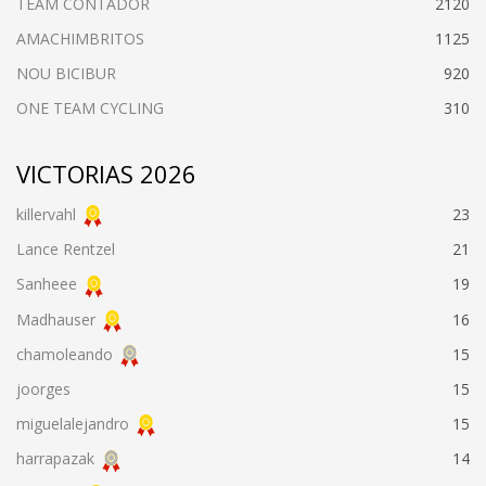
TEAM CONTADOR
2120
AMACHIMBRITOS
1125
NOU BICIBUR
920
ONE TEAM CYCLING
310
VICTORIAS 2026
killervahl
23
Lance Rentzel
21
Sanheee
19
Madhauser
16
chamoleando
15
joorges
15
miguelalejandro
15
harrapazak
14