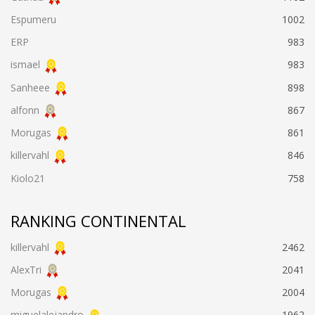
Espumeru
1002
ERP
983
ismael
983
Sanheee
898
alfonn
867
Morugas
861
killervahl
846
Kiolo21
758
RANKING CONTINENTAL
killervahl
2462
AlexTri
2041
Morugas
2004
miguelalejandro
1962