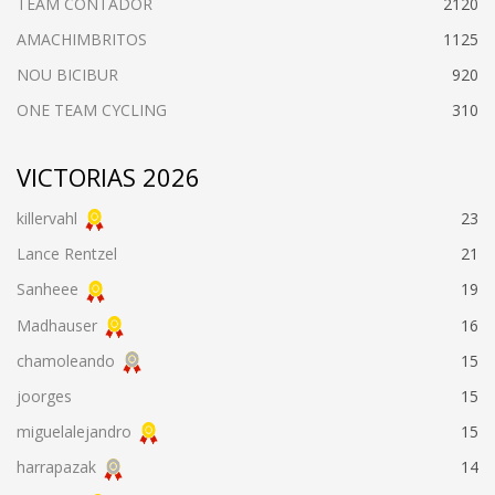
TEAM CONTADOR
2120
AMACHIMBRITOS
1125
NOU BICIBUR
920
ONE TEAM CYCLING
310
VICTORIAS 2026
killervahl
23
Lance Rentzel
21
Sanheee
19
Madhauser
16
chamoleando
15
joorges
15
miguelalejandro
15
harrapazak
14