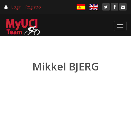
Login
Registro
Toggl
navig
Mikkel BJERG