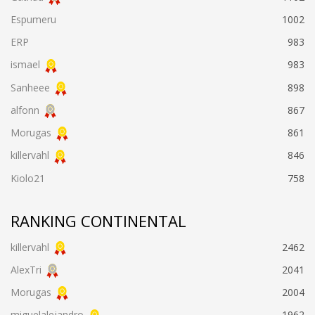
Espumeru
1002
ERP
983
ismael
983
Sanheee
898
alfonn
867
Morugas
861
killervahl
846
Kiolo21
758
RANKING CONTINENTAL
killervahl
2462
AlexTri
2041
Morugas
2004
miguelalejandro
1962