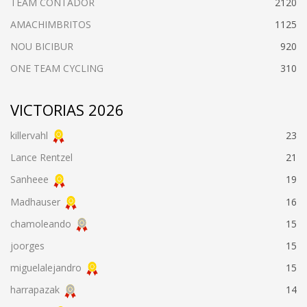
TEAM CONTADOR
2120
AMACHIMBRITOS
1125
NOU BICIBUR
920
ONE TEAM CYCLING
310
VICTORIAS 2026
killervahl
23
Lance Rentzel
21
Sanheee
19
Madhauser
16
chamoleando
15
joorges
15
miguelalejandro
15
harrapazak
14