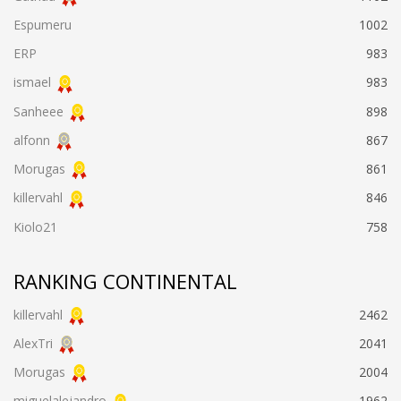
Espumeru
1002
ERP
983
ismael
983
Sanheee
898
alfonn
867
Morugas
861
killervahl
846
Kiolo21
758
RANKING CONTINENTAL
killervahl
2462
AlexTri
2041
Morugas
2004
miguelalejandro
1962