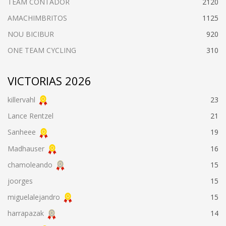
TEAM CONTADOR
2120
AMACHIMBRITOS
1125
NOU BICIBUR
920
ONE TEAM CYCLING
310
VICTORIAS 2026
killervahl
23
Lance Rentzel
21
Sanheee
19
Madhauser
16
chamoleando
15
joorges
15
miguelalejandro
15
harrapazak
14