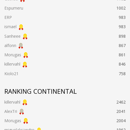
Espumeru
1002
ERP
983
ismael
983
Sanheee
898
alfonn
867
Morugas
861
killervahl
846
Kiolo21
758
RANKING CONTINENTAL
killervahl
2462
AlexTri
2041
Morugas
2004
miguelalejandro
1962