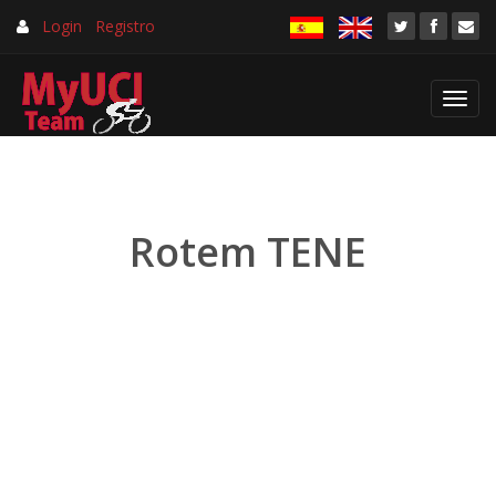
Login
Registro
Toggl
navig
Rotem TENE