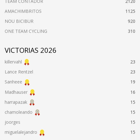
TEAM CONTADOR
2120
AMACHIMBRITOS
1125
NOU BICIBUR
920
ONE TEAM CYCLING
310
VICTORIAS 2026
killervahl
23
Lance Rentzel
23
Sanheee
19
Madhauser
16
harrapazak
15
chamoleando
15
joorges
15
miguelalejandro
15