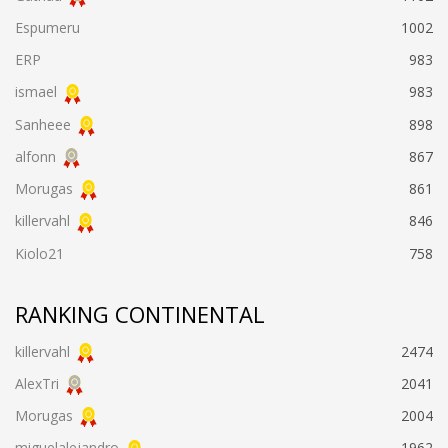
Espumeru
1002
ERP
983
ismael
983
Sanheee
898
alfonn
867
Morugas
861
killervahl
846
Kiolo21
758
RANKING CONTINENTAL
killervahl
2474
AlexTri
2041
Morugas
2004
miguelalejandro
1962