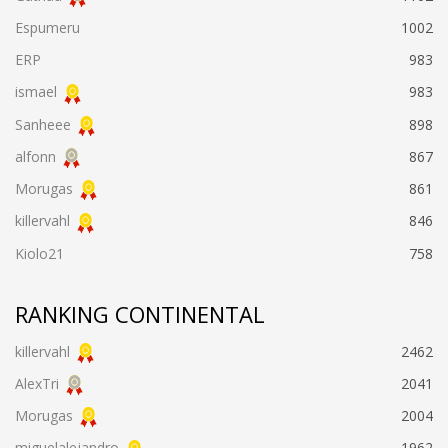
Espumeru
1002
ERP
983
ismael
983
Sanheee
898
alfonn
867
Morugas
861
killervahl
846
Kiolo21
758
RANKING CONTINENTAL
killervahl
2462
AlexTri
2041
Morugas
2004
miguelalejandro
1962