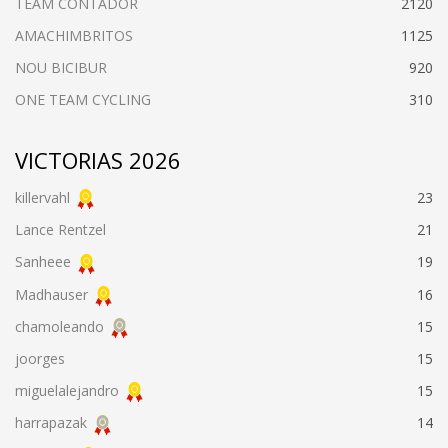
TEAM CONTADOR
2120
AMACHIMBRITOS
1125
NOU BICIBUR
920
ONE TEAM CYCLING
310
VICTORIAS 2026
killervahl
23
Lance Rentzel
21
Sanheee
19
Madhauser
16
chamoleando
15
joorges
15
miguelalejandro
15
harrapazak
14