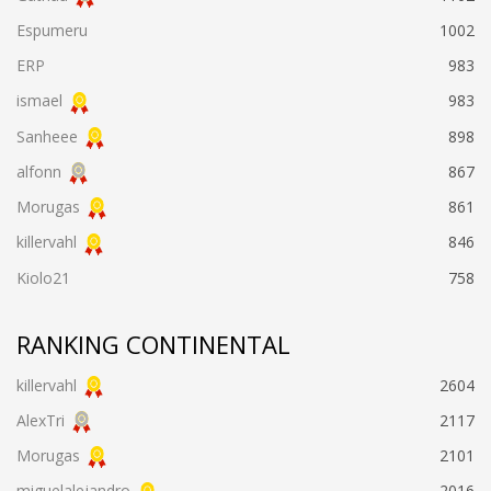
Espumeru
1002
ERP
983
ismael
983
Sanheee
898
alfonn
867
Morugas
861
killervahl
846
Kiolo21
758
RANKING CONTINENTAL
killervahl
2604
AlexTri
2117
Morugas
2101
miguelalejandro
2016