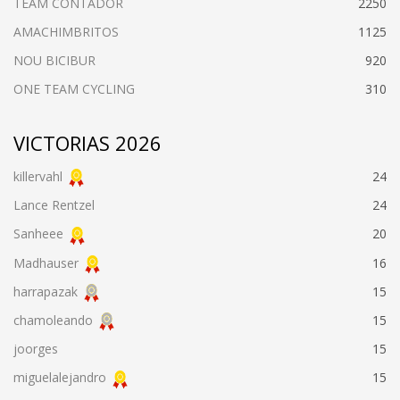
TEAM CONTADOR
2250
AMACHIMBRITOS
1125
NOU BICIBUR
920
ONE TEAM CYCLING
310
VICTORIAS 2026
killervahl
24
Lance Rentzel
24
Sanheee
20
Madhauser
16
harrapazak
15
chamoleando
15
joorges
15
miguelalejandro
15