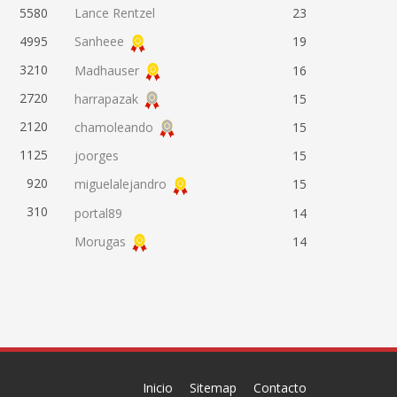
5580
Lance Rentzel
23
4995
Sanheee
19
3210
Madhauser
16
2720
harrapazak
15
2120
chamoleando
15
1125
joorges
15
920
miguelalejandro
15
310
portal89
14
Morugas
14
Inicio
Sitemap
Contacto