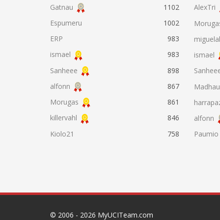
Gatnau
1102
AlexTri
Espumeru
1002
Moruga
ERP
983
miguela
ismael
983
ismael
Sanheee
898
Sanhee
alfonn
867
Madhau
Morugas
861
harrapa
killervahl
846
alfonn
Kiolo21
758
Paumio
© 2006 - 2026
MyUCITeam.com