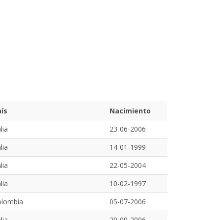
ís
Nacimiento
alia
23-06-2006
alia
14-01-1999
alia
22-05-2004
alia
10-02-1997
olombia
05-07-2006
alia
20-09-2006