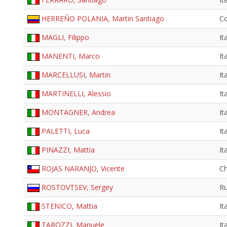
HERREÑO POLANIA, Martin Santiago
C
MAGLI, Filippo
It
MANENTI, Marco
It
MARCELLUSI, Martin
It
MARTINELLI, Alessio
It
MONTAGNER, Andrea
It
PALETTI, Luca
It
PINAZZI, Mattia
It
ROJAS NARANJO, Vicente
Ch
ROSTOVTSEV, Sergey
Ru
STENICO, Mattia
It
TAROZZI, Manuele
It