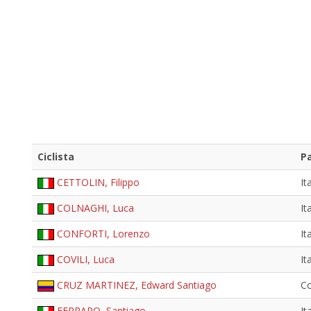
Ciclista
Pa
CETTOLIN, Filippo
It
COLNAGHI, Luca
It
CONFORTI, Lorenzo
It
COVILI, Luca
It
CRUZ MARTINEZ, Edward Santiago
C
FERRARO, Santiago
It