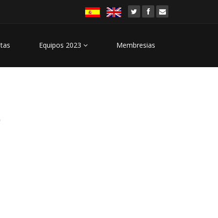
stas
Equipos 2023
Membresias
6