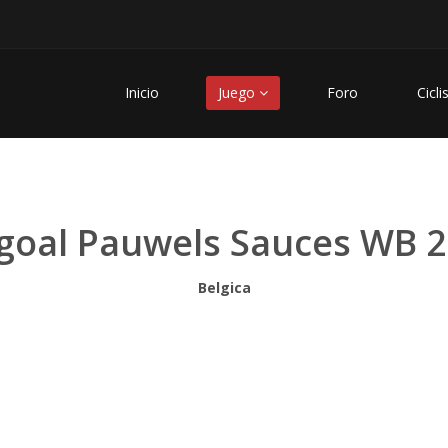
Inicio
Juego
Foro
Cicli
goal Pauwels Sauces WB 
Belgica