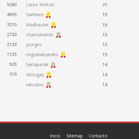
5580
Lance Rentzel
21
4995
Sanheee
19
3210
Madhauser
16
2720
chamoleando
15
2120
joorges
15
1125
miguelalejandro
15
920
harrapazak
14
310
Morugas
14
ralozano
14
Inicio
Sitemap
Contacto