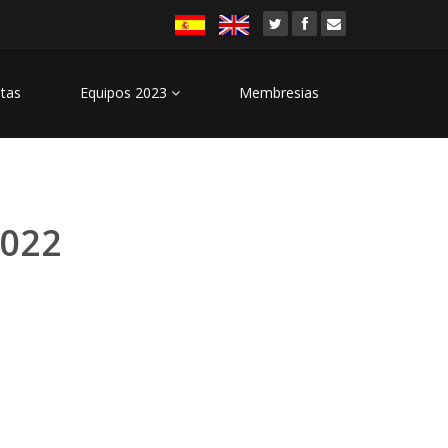
stas
Equipos 2023
Membresias
2022