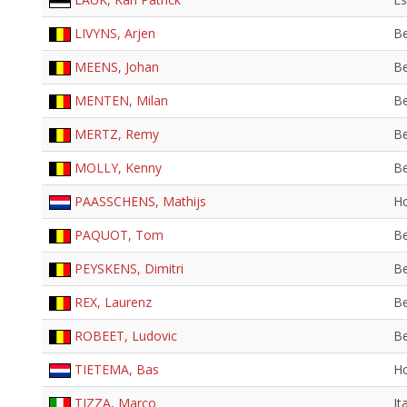
LIVYNS, Arjen
Be
MEENS, Johan
Be
MENTEN, Milan
Be
MERTZ, Remy
Be
MOLLY, Kenny
Be
PAASSCHENS, Mathijs
H
PAQUOT, Tom
Be
PEYSKENS, Dimitri
Be
REX, Laurenz
Be
ROBEET, Ludovic
Be
TIETEMA, Bas
H
TIZZA, Marco
It