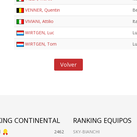
VENNER, Quentin
Be
VIVIANI, Attilio
It
WIRTGEN, Luc
L
WIRTGEN, Tom
L
Volver
ING CONTINENTAL
RANKING EQUIPOS
l
2462
SKY-BIANCHI