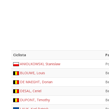
Ciclista
Pa
ANIOLKOWSKI, Stanislaw
Po
BLOUWE, Louis
Be
DE MAEGHT, Dorian
Be
DESAL, Ceriel
Be
DUPONT, Timothy
Be
LAUK, Karl Patrick
Es