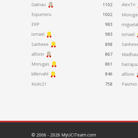
Gatnau
1102
AlexTri
Espumeru
1002
Moruga
ERP
983
miguela
ismael
983
ismael
Sanheee
898
Sanhee
alfonn
867
Madhau
Morugas
861
harrapa
killervahl
846
alfonn
Kiolo21
758
Paumio
© 2006 - 2026
MyUCITeam.com