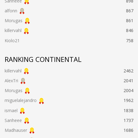
Sanheee
898
alfonn
867
Morugas
861
killervahl
846
Kiolo21
758
RANKING CONTINENTAL
killervahl
2462
AlexTri
2041
Morugas
2004
miguelalejandro
1962
ismael
1838
Sanheee
1737
Madhauser
1686