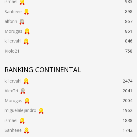
ismael
983
Sanheee
898
alfonn
867
Morugas
861
killervahl
846
Kiolo21
758
RANKING CONTINENTAL
killervahl
2474
AlexTri
2041
Morugas
2004
miguelalejandro
1962
ismael
1838
Sanheee
1742