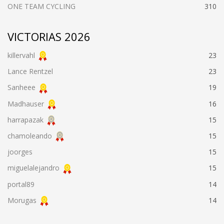
ONE TEAM CYCLING
310
VICTORIAS 2026
killervahl
23
Lance Rentzel
23
Sanheee
19
Madhauser
16
harrapazak
15
chamoleando
15
joorges
15
miguelalejandro
15
portal89
14
Morugas
14