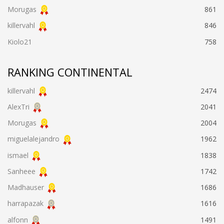
Morugas
861
killervahl
846
Kiolo21
758
RANKING CONTINENTAL
killervahl
2474
AlexTri
2041
Morugas
2004
miguelalejandro
1962
ismael
1838
Sanheee
1742
Madhauser
1686
harrapazak
1616
alfonn
1491