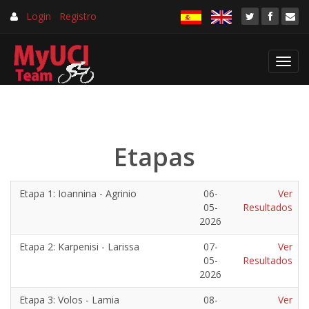
Login
Registro
Toggl
navig
Etapas
Etapa 1: Ioannina - Agrinio
06-
Ver
05-
Resultados
2026
Etapa 2: Karpenisi - Larissa
07-
Ver
05-
Resultados
2026
Etapa 3: Volos - Lamia
08-
Ver