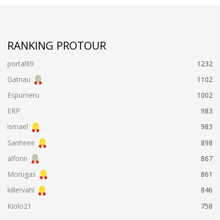
RANKING PROTOUR
portal89
1232
Gatnau
1102
Espumeru
1002
ERP
983
ismael
983
Sanheee
898
alfonn
867
Morugas
861
killervahl
846
Kiolo21
758