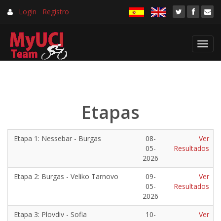
Login
Registro
Toggl
navig
Etapas
Etapa 1: Nessebar - Burgas
08-
Ver
05-
Resultados
2026
Etapa 2: Burgas - Veliko Tarnovo
09-
Ver
05-
Resultados
2026
Etapa 3: Plovdiv - Sofia
10-
Ver