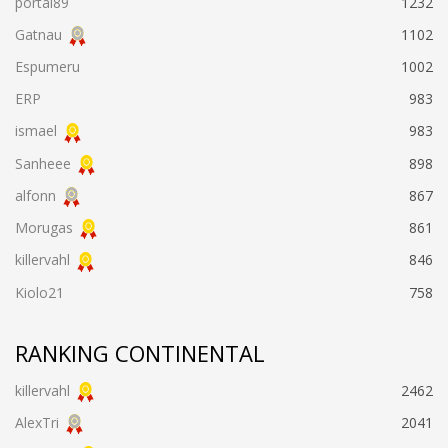
portal89
1232
Gatnau
1102
Espumeru
1002
ERP
983
ismael
983
Sanheee
898
alfonn
867
Morugas
861
killervahl
846
Kiolo21
758
RANKING CONTINENTAL
killervahl
2462
AlexTri
2041