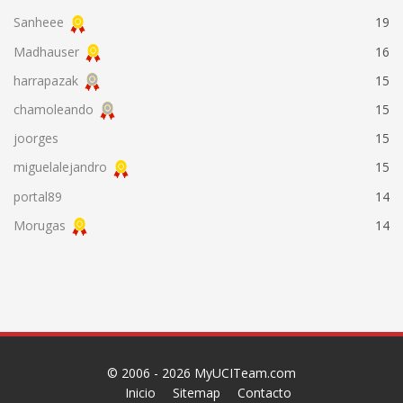
Sanheee
19
Madhauser
16
harrapazak
15
chamoleando
15
joorges
15
miguelalejandro
15
portal89
14
Morugas
14
© 2006 - 2026
MyUCITeam.com
Inicio
Sitemap
Contacto