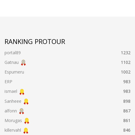
RANKING PROTOUR
portal89
1232
Gatnau
1102
Espumeru
1002
ERP
983
ismael
983
Sanheee
898
alfonn
867
Morugas
861
killervahl
846