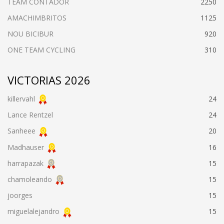
TEAM CONTADOR
2250
AMACHIMBRITOS
1125
NOU BICIBUR
920
ONE TEAM CYCLING
310
VICTORIAS 2026
killervahl
24
Lance Rentzel
24
Sanheee
20
Madhauser
16
harrapazak
15
chamoleando
15
joorges
15
miguelalejandro
15