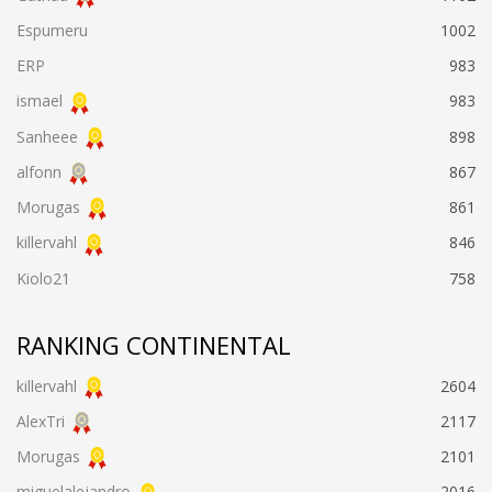
Espumeru
1002
ERP
983
ismael
983
Sanheee
898
alfonn
867
Morugas
861
killervahl
846
Kiolo21
758
RANKING CONTINENTAL
killervahl
2604
AlexTri
2117
Morugas
2101
miguelalejandro
2016