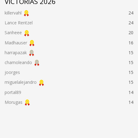
VICTORIAS 2026
killervahl
24
Lance Rentzel
24
Sanheee
20
Madhauser
16
harrapazak
15
chamoleando
15
joorges
15
miguelalejandro
15
portal89
14
Morugas
14