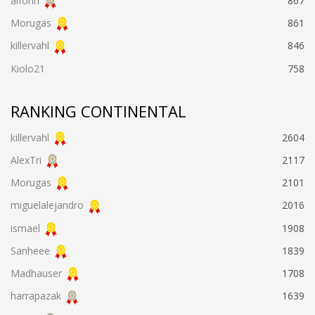
alfonn
867
Morugas
861
killervahl
846
Kiolo21
758
RANKING CONTINENTAL
killervahl
2604
AlexTri
2117
Morugas
2101
miguelalejandro
2016
ismael
1908
Sanheee
1839
Madhauser
1708
harrapazak
1639