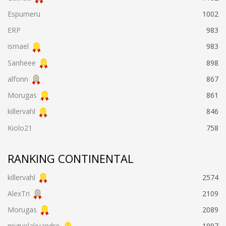
Espumeru
1002
ERP
983
ismael
983
Sanheee
898
alfonn
867
Morugas
861
killervahl
846
Kiolo21
758
RANKING CONTINENTAL
killervahl
2574
AlexTri
2109
Morugas
2089
miguelalejandro
1997