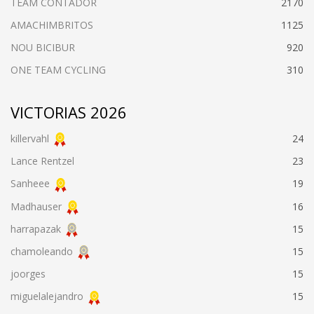
TEAM CONTADOR
2170
AMACHIMBRITOS
1125
NOU BICIBUR
920
ONE TEAM CYCLING
310
VICTORIAS 2026
killervahl
24
Lance Rentzel
23
Sanheee
19
Madhauser
16
harrapazak
15
chamoleando
15
joorges
15
miguelalejandro
15