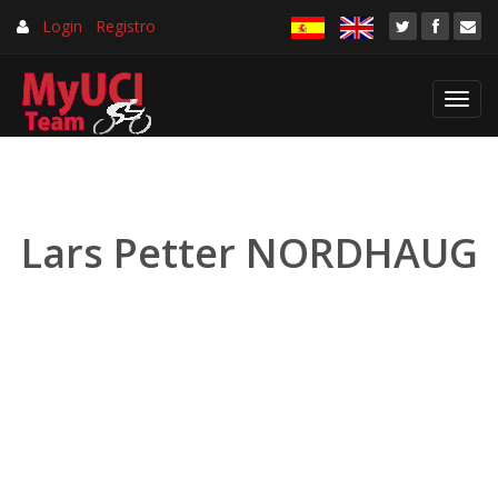
Login
Registro
Toggl
navig
Lars Petter NORDHAUG