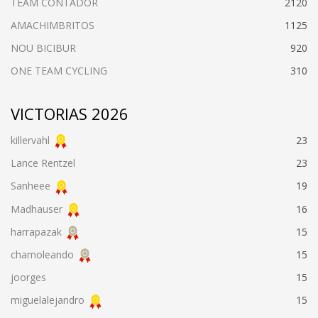
TEAM CONTADOR
2120
AMACHIMBRITOS
1125
NOU BICIBUR
920
ONE TEAM CYCLING
310
VICTORIAS 2026
killervahl
23
Lance Rentzel
23
Sanheee
19
Madhauser
16
harrapazak
15
chamoleando
15
joorges
15
miguelalejandro
15