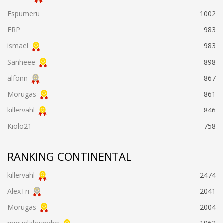
Espumeru
1002
ERP
983
ismael
983
Sanheee
898
alfonn
867
Morugas
861
killervahl
846
Kiolo21
758
RANKING CONTINENTAL
killervahl
2474
AlexTri
2041
Morugas
2004
miguelalejandro
1962