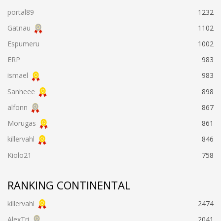
portal89
1232
Gatnau
1102
Espumeru
1002
ERP
983
ismael
983
Sanheee
898
alfonn
867
Morugas
861
killervahl
846
Kiolo21
758
RANKING CONTINENTAL
killervahl
2474
AlexTri
2041